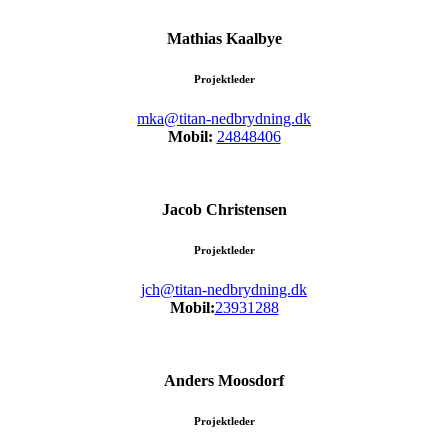
Mathias Kaalbye
Projektleder
mka@titan-nedbrydning.dk
Mobil:
24848406
Jacob Christensen
Projektleder
jch@titan-nedbrydning.dk
Mobil:
23931288
Anders Moosdorf
Projektleder