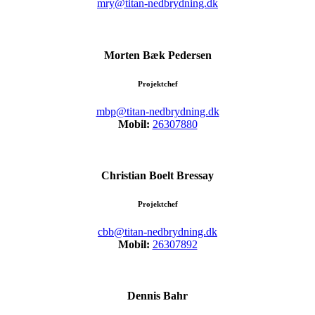
mry@titan-nedbrydning.dk
Morten Bæk Pedersen
Projektchef
mbp@titan-nedbrydning.dk
Mobil:
26307880
Christian Boelt Bressay
Projektchef
cbb@titan-nedbrydning.dk
Mobil:
26307892
Dennis Bahr