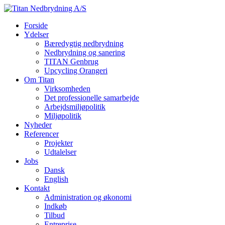
Forside
Ydelser
Bæredygtig nedbrydning
Nedbrydning og sanering
TITAN Genbrug
Upcycling Orangeri
Om Titan
Virksomheden
Det professionelle samarbejde
Arbejdsmiljøpolitik
Miljøpolitik
Nyheder
Referencer
Projekter
Udtalelser
Jobs
Dansk
English
Kontakt
Administration og økonomi
Indkøb
Tilbud
Entreprise