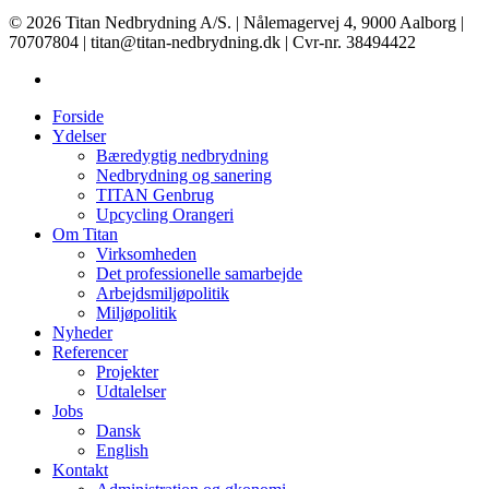
© 2026 Titan Nedbrydning A/S. | Nålemagervej 4, 9000 Aalborg |
70707804 | titan@titan-nedbrydning.dk | Cvr-nr. 38494422
Forside
Ydelser
Bæredygtig nedbrydning
Nedbrydning og sanering
TITAN Genbrug
Upcycling Orangeri
Om Titan
Virksomheden
Det professionelle samarbejde
Arbejdsmiljøpolitik
Miljøpolitik
Nyheder
Referencer
Projekter
Udtalelser
Jobs
Dansk
English
Kontakt