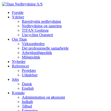
Forside
Ydelser
Bæredygtig nedbrydning
Nedbrydning og sanering
TITAN Genbrug
Upcycling Orangeri
Om Titan
Virksomheden
Det professionelle samarbejde
Arbejdsmiljøpolitik
Miljøpolitik
Nyheder
Referencer
Projekter
Udtalelser
Jobs
Dansk
English
Kontakt
Administration og økonomi
Indkøb
Tilbud
Entreprise