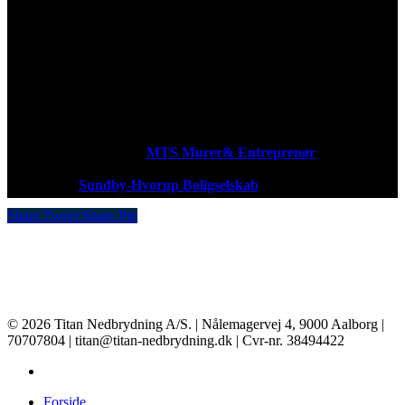
Dobbelthusene på Skolevej 3-33 i Nørresundby renoveres. TITAN
arbejder denne gang for
MTS Murer& Entreprenør
. Arbejdet
består i nedbrydning, miljøsanering og nedtaggning af enkelte tage.
Bygherre er
Sundby-Hvorup Boligselskab
.
Share
Tweet
Share
Pin
© 2026 Titan Nedbrydning A/S. | Nålemagervej 4, 9000 Aalborg |
70707804 | titan@titan-nedbrydning.dk | Cvr-nr. 38494422
Forside