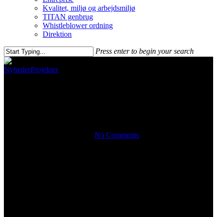
Kvalitet, miljø og arbejdsmiljø
TITAN genbrug
Whistleblower ordning
Direktion
Press enter to begin your search
Nyheder
Projekter
Dobbelthuse på Skolevej i
Nørresundby
By Hans
12. november 2021
No Comments