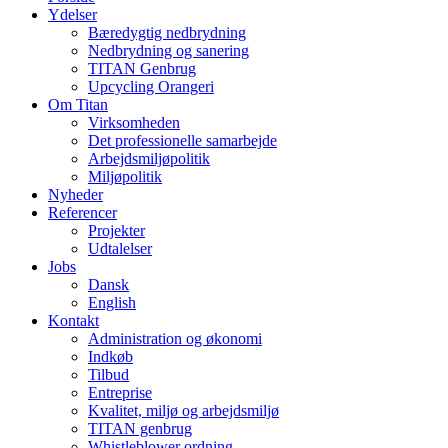
Ydelser
Bæredygtig nedbrydning
Nedbrydning og sanering
TITAN Genbrug
Upcycling Orangeri
Om Titan
Virksomheden
Det professionelle samarbejde
Arbejdsmiljøpolitik
Miljøpolitik
Nyheder
Referencer
Projekter
Udtalelser
Jobs
Dansk
English
Kontakt
Administration og økonomi
Indkøb
Tilbud
Entreprise
Kvalitet, miljø og arbejdsmiljø
TITAN genbrug
Whistleblower ordning